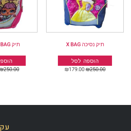
תיק נסיכה X BAG
תיק X BAG לול ורוד
הוספה לסל
הוספה
₪
250.00
₪
179.00
₪
250.00
עקב