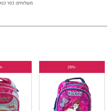
משלוחים: כפר כנא, 
המחיר
המחיר
-28%
-28%
המקורי
הנוכחי
היה:
הוא:
₪179.00.
₪250.00.