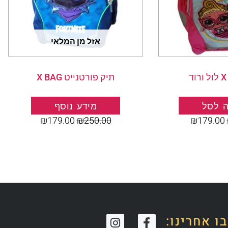
אזל מן המלאי
תיק פורטנייט X BAG
 לסל
מידע נוסף
₪
179.00
₪
250.00
₪
179.00
I
F
ו אחרינו: