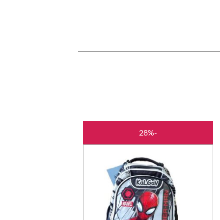
המחיר
המחיר
-28%
המקורי
הנוכחי
היה:
הוא:
₪179.00.
₪250.00.