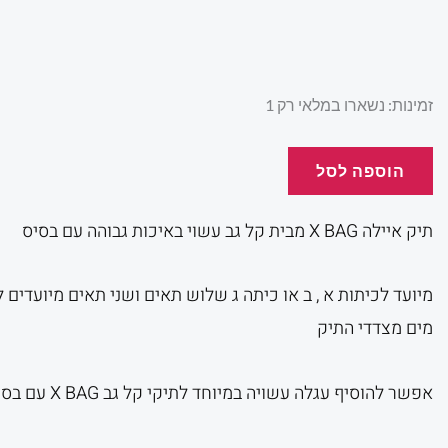
המקורי
הנ
היה:
הו
כמות
זמינות:
נשארו במלאי רק 1
של
תיק
הוספה לסל
.
₪250.00.
X
BAG
תיק איילה X BAG מבית קל גב עשוי באיכות גבוהה עם בסיס
איילה
מיועד לכיתות א , ב או כיתה ג שלוש תאים ושני תאים מיועדים 
מים מצדדי התיק
אפשר להוסיף עגלה עשויה במיוחד לתיקי קל גב X BAG עם בסיס ולגרור