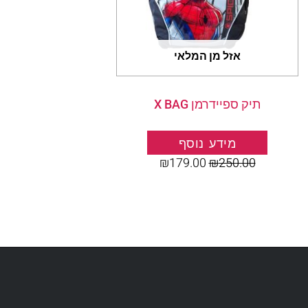
אזל מן המלאי
תיק ספיידרמן X BAG
מידע נוסף
₪
179.00
₪
250.00