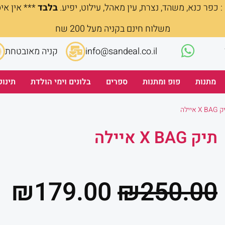
 כפר כנא, משהד, נצרת, עין מאהל, עילוט, יפיע.
בלבד
*** אין אי
משלוח חינם בקניה מעל 200 שח
info@sandeal.co.il
קניה מאובטחת
מתנות
פופ ומתנות
ספרים
בלונים וימי הולדת
תינוק
 איילה
תיק X BAG איילה
המחיר
ה
₪
179.00
₪
250.00