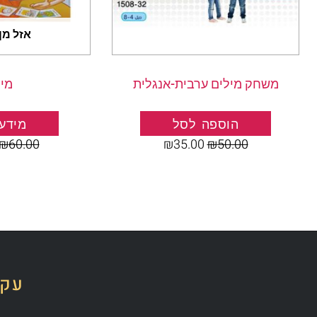
אזל מן
משחק מילים ערבית-אנגלית
מי 
הוספה לסל
מידע 
₪
60.00
₪
35.00
₪
50.00
עקב