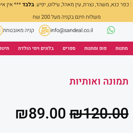
 כפר כנא, משהד, נצרת, עין מאהל, עילוט, יפיע.
בלבד
*** אין אי
משלוח חינם בקניה מעל 200 שח
info@sandeal.co.il
קניה מאובטחת
מתנות
פופ ומתנות
ספרים
בלונים וימי הולדת
תינוק
תמונה ואותיות
המחיר
המ
₪
89.00
₪
120.00