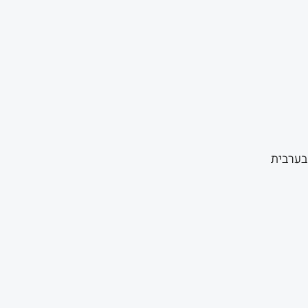
כחי
:
₪89.
בערבית