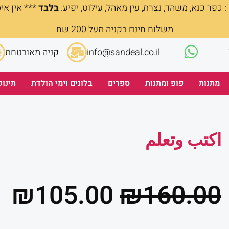
 כפר כנא, משהד, נצרת, עין מאהל, עילוט, יפיע.
בלבד
*** אין אי
משלוח חינם בקניה מעל 200 שח
info@sandeal.co.il
קניה מאובטחת
מתנות
פופ ומתנות
ספרים
בלונים וימי הולדת
תינוק
اكتب وتعلم
המחיר
ה
₪
105.00
₪
160.00