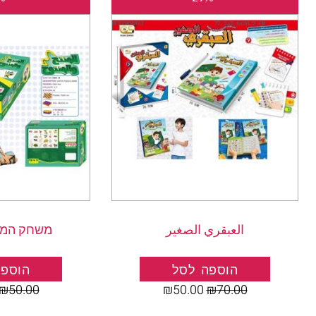
המקורי
הנוכחי
היה:
הוא:
₪50.00.
₪70.00.
العبقري الصغير
משחק המוצ
הוספה לסל
הוספה
₪
50.00
₪
50.00
₪
70.00