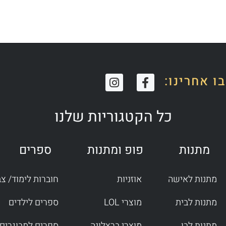
I
F
ו אחרינו:
n
a
s
c
t
e
כל הקטגוריות שלנו
a
b
g
o
r
o
מתנות
פופ ומתנות
ספרים
a
k
m
-
f
מתנות לאישה
אוזניות
חוברות לימוד/ צ
מתנות לבית
מוצרי LOL
ספרים לילדים
מתנות לבן
מוצרי ברצלונה
ספרים למבוגרים