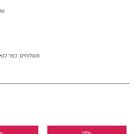
זמן משל
משלוחים: כפר כנא, 
המחיר
המחיר
-30%
-29%