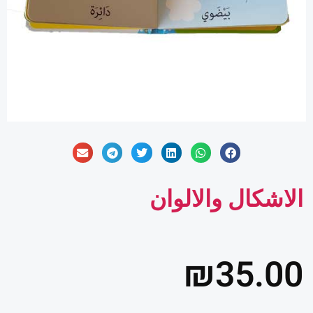
الاشكال والالوان
₪
35.00