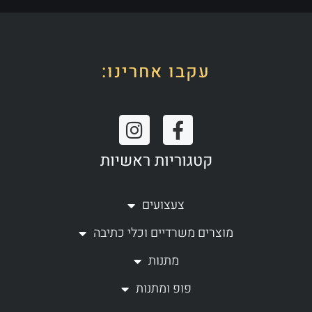
עקבו אחרינו:
I
F
n
a
קטגוריות ראשיות
s
c
t
e
a
b
צעצועים
g
o
מוצרים משרדיים וכלי כתיבה
r
o
a
k
מתנות
m
-
פופ ומתנות
f