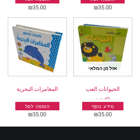
₪
35.00
₪
35.00
אזל מן המלאי
الحيوانات العب
المغامرات البحرية
واكتشف
מידע נוסף
הוספה לסל
₪
35.00
₪
35.00