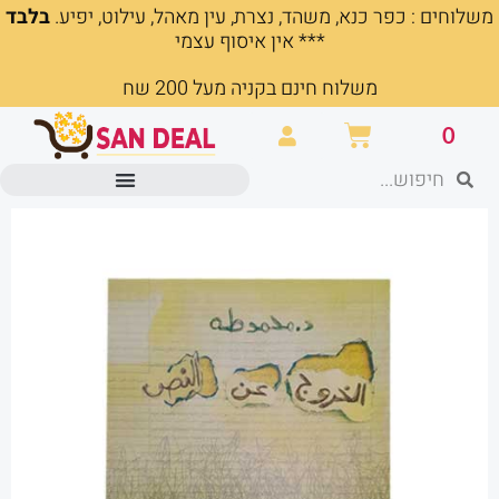
משלוחים : כפר כנא, משהד, נצרת, עין מאהל, עילוט, יפיע.
בלבד
ילוג
*** אין איסוף עצמי
תוכן
משלוח חינם בקניה מעל 200 שח
עגלת
0
קניות
חיפוש
חיפוש
מוצרים משרדיים וכלי כתיבה