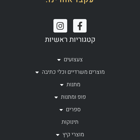
I
F
n
a
קטגוריות ראשיות
s
c
t
e
a
b
צעצועים
g
o
מוצרים משרדיים וכלי כתיבה
r
o
a
k
מתנות
m
-
פופ ומתנות
f
ספרים
תינוקות
מוצרי קיץ