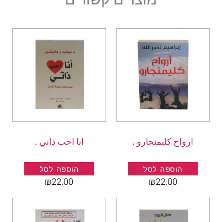
ارواح كليمنجارو .
انا احب ذاتي .
הוספה לסל
הוספה לסל
₪
22.00
₪
22.00