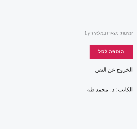
כמות
זמינות:
נשארו במלאי רק 1
של
الخروج
הוספה לסל
عن
النص
الخروج عن النص
الكاتب : د . محمد طه