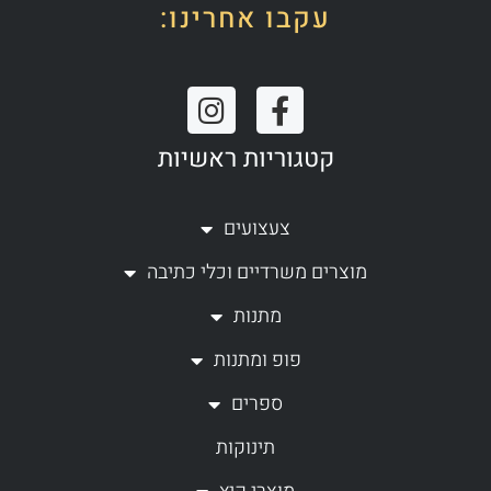
עקבו אחרינו:
I
F
n
a
קטגוריות ראשיות
s
c
t
e
a
b
צעצועים
g
o
מוצרים משרדיים וכלי כתיבה
r
o
a
k
מתנות
m
-
פופ ומתנות
f
ספרים
תינוקות