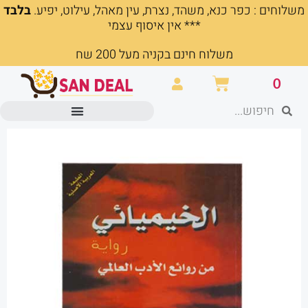
משלוחים : כפר כנא, משהד, נצרת, עין מאהל, עילוט, יפיע.
בלבד
ילוג
*** אין איסוף עצמי
תוכן
משלוח חינם בקניה מעל 200 שח
עגלת
0
קניות
חיפוש
חיפוש
מוצרים משרדיים וכלי כתיבה