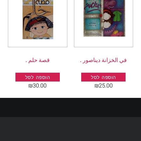
في الخزانة ديناصور .
قصة حلم .
הוספה לסל
הוספה לסל
₪
30.00
₪
25.00