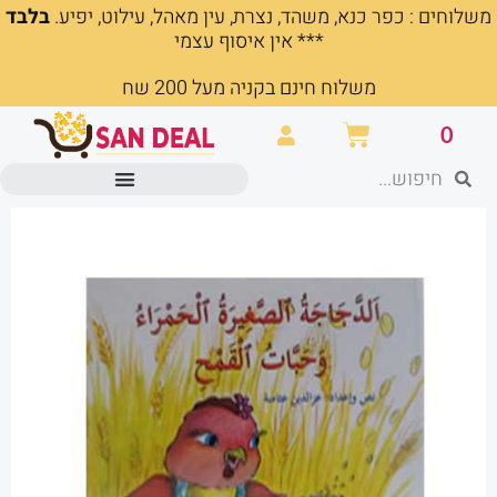
משלוחים : כפר כנא, משהד, נצרת, עין מאהל, עילוט, יפיע.
בלבד
ילוג
*** אין איסוף עצמי
תוכן
משלוח חינם בקניה מעל 200 שח
עגלת
0
קניות
חיפוש
חיפוש
מוצרים משרדיים וכלי כתיבה