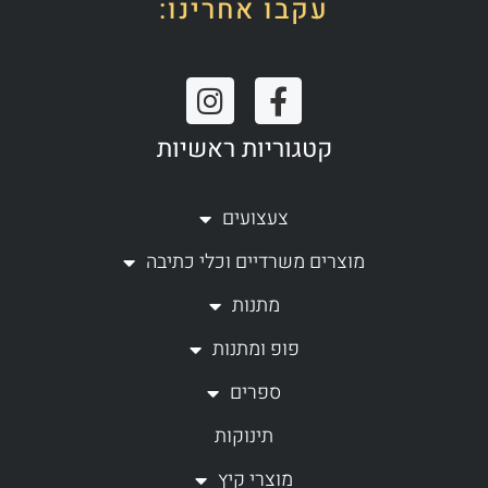
עקבו אחרינו:
I
F
n
a
קטגוריות ראשיות
s
c
t
e
a
b
צעצועים
g
o
מוצרים משרדיים וכלי כתיבה
r
o
a
k
מתנות
m
-
פופ ומתנות
f
ספרים
תינוקות
מוצרי קיץ