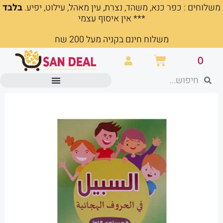
משלוחים : כפר כנא, משהד, נצרת, עין מאהל, עילוט, יפיע.
בלבד
ילוג
*** אין איסוף עצמי
תוכן
משלוח חינם בקניה מעל 200 שח
עגלת
0
קניות
חיפוש
חיפוש
מוצרים משרדיים וכלי כתיבה