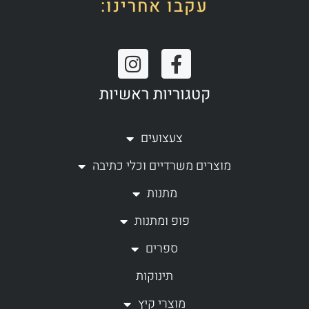
עקבו אחרינו:
I
F
n
a
קטגוריות ראשיות
s
c
t
e
a
b
צעצועים
g
o
מוצרים משרדיים וכלי כתיבה
r
o
a
k
מתנות
m
-
פופ ומתנות
f
ספרים
תינוקות
מוצרי קיץ