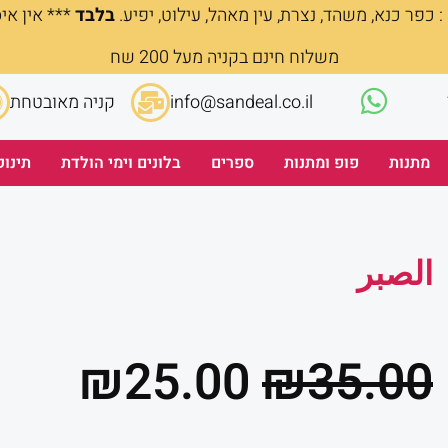
 כפר כנא, משהד, נצרת, עין מאהל, עילוט, יפיע.
בלבד
*** אין אי
משלוח חינם בקניה מעל 200 שח
info@sandeal.co.il
קניה מאובטחת
מתנות
פופ ומתנות
ספרים
בלונים וימי הולדת
תינוק
الصبر
המחיר
המח
₪
25.00
₪
35.00