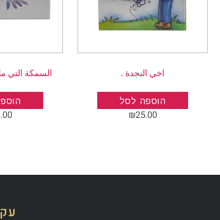
اخي النجدة .
السمكة التي ما
سمك
הוספה לסל
הוספה
.00
₪
25.00
עקב