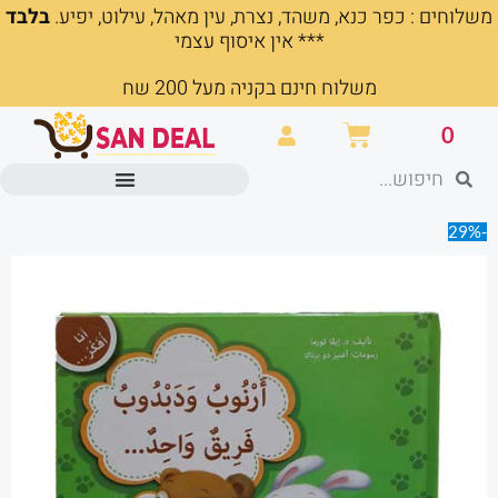
משלוחים : כפר כנא, משהד, נצרת, עין מאהל, עילוט, יפיע.
בלבד
ילוג
*** אין איסוף עצמי
תוכן
משלוח חינם בקניה מעל 200 שח
עגלת
0
קניות
חיפוש
חיפוש
מוצרים משרדיים וכלי כתיבה
-29%