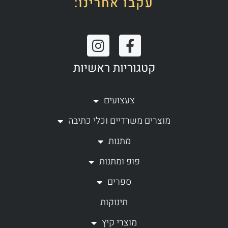
עקבו אחרינו:
I
F
n
a
קטגוריות ראשיות
s
c
t
e
a
b
צעצועים
g
o
מוצרים משרדיים וכלי כתיבה
r
o
a
k
מתנות
m
-
פופ ומתנות
f
ספרים
תינוקות
מוצרי קיץ