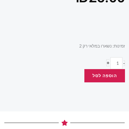
כמות
זמינות:
נשארו במלאי רק 2
של
الفراشات
+
-
الثلاث
הוספה לסל
.