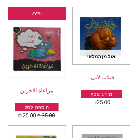
המחיר
המחיר
-29%
המקורי
הנוכחי
היה:
הוא:
₪25.00.
₪35.00.
אזל מן המלאי
قبلات لابي .
مراعاة الاخرين
מידע נוסף
₪
25.00
הוספה לסל
₪
25.00
₪
35.00