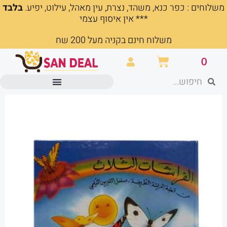
משלוחים : כפר כנא, משהד, נצרת, עין מאהל, עילוט, יפיע.
בלבד
ילוג
*** אין איסוף עצמי
תוכן
משלוח חינם בקניה מעל 200 שח
עגלת
0
קניות
חיפוש
חיפוש
מוצרים משרדיים וכלי כתיבה