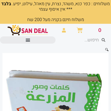
משלוחים : כפר כנא, משהד, נצרת, עין מאהל, עילוט, יפיע.
בלבד
ילוג
*** אין איסוף עצמי
תוכן
משלוח חינם בקניה מעל 200 שח
עגלת
0
קניות
חיפוש
חיפוש
מוצרים משרדיים וכלי כתיבה
🔍