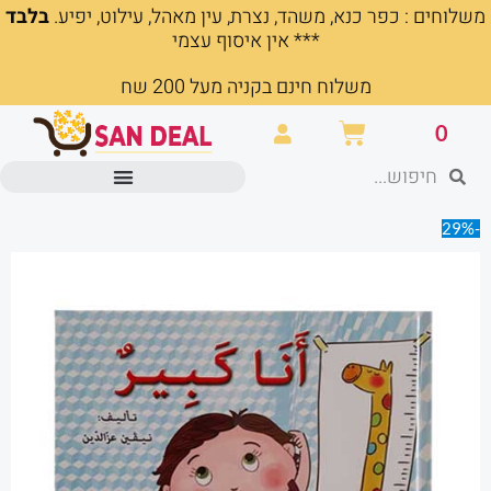
משלוחים : כפר כנא, משהד, נצרת, עין מאהל, עילוט, יפיע.
בלבד
ילוג
*** אין איסוף עצמי
תוכן
משלוח חינם בקניה מעל 200 שח
עגלת
0
קניות
חיפוש
חיפוש
מוצרים משרדיים וכלי כתיבה
-29%