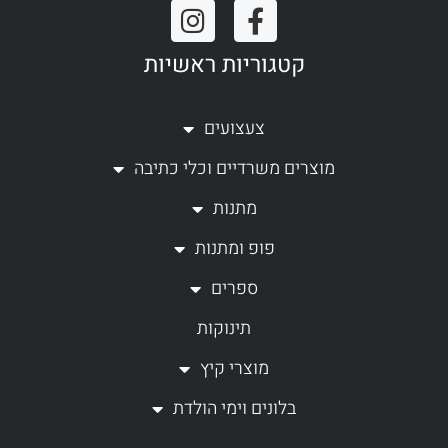
I
F
n
a
קטגוריות ראשיות
s
c
t
e
a
b
צעצועים
g
o
מוצרים משרדיים וכלי כתיבה
r
o
a
k
מתנות
m
-
פופ ומתנות
f
ספרים
תינוקות
מוצרי קיץ
בלונים וימי הולדת