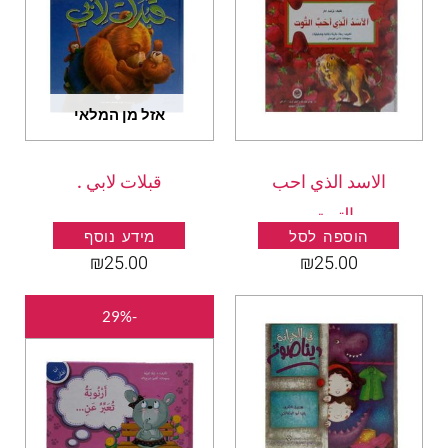
אזל מן המלאי
الاسد الذي احب
قبلات لابي .
التوت .
הוספה לסל
מידע נוסף
₪
25.00
₪
25.00
המחיר
המחיר
-29%
המקורי
הנוכחי
היה:
הוא:
₪25.00.
₪35.00.