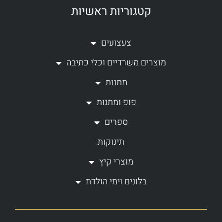
קטגוריות ראשיות
s
c
t
e
a
b
צעצועים
g
o
מוצרים משרדיים וכלי כתיבה
r
o
a
k
מתנות
m
-
פופ ומתנות
f
ספרים
תינוקות
מוצרי קיץ
בלונים וימי הולדת