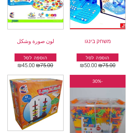
משחק בינגו
لون صورة وشكل
הוספה לסל
הוספה לסל
₪
45.00
₪
75.00
₪
50.00
₪
75.00
המחיר
המחיר
-30%
המקורי
הנוכחי
היה:
הוא:
₪95.00.
₪135.00.