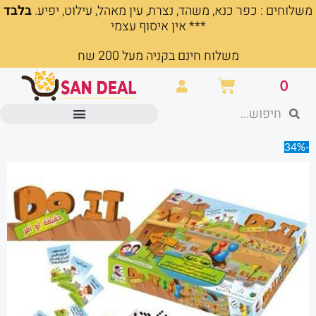
משלוחים : כפר כנא, משהד, נצרת, עין מאהל, עילוט, יפיע.
בלבד
ילוג
*** אין איסוף עצמי
תוכן
משלוח חינם בקניה מעל 200 שח
עגלת
0
קניות
חיפוש
חיפוש
מוצרים משרדיים וכלי כתיבה
-34%