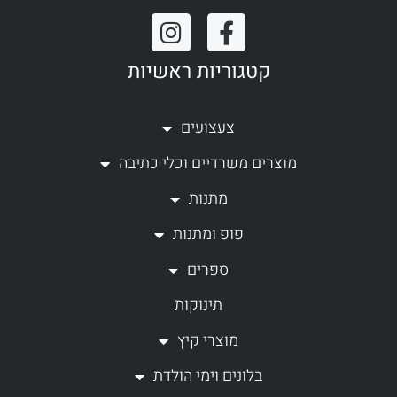
I
F
n
a
קטגוריות ראשיות
s
c
t
e
a
b
צעצועים
g
o
מוצרים משרדיים וכלי כתיבה
r
o
a
k
מתנות
m
-
פופ ומתנות
f
ספרים
תינוקות
מוצרי קיץ
בלונים וימי הולדת