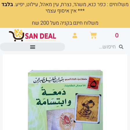
משלוחים : כפר כנא, משהד, נצרת, עין מאהל, עילוט, יפיע.
בלבד
ילוג
*** אין איסוף עצמי
תוכן
משלוח חינם בקניה מעל 200 שח
עגלת
0
קניות
חיפוש
חיפוש
מוצרים משרדיים וכלי כתיבה