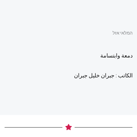
המלאי אזל
دمعة وابتسامة
الكاتب : جبران خليل جبران