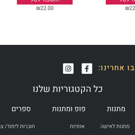
₪
22.00
₪
22
I
F
ו אחרינו:
n
a
s
c
t
e
כל הקטגוריות שלנו
a
b
g
o
r
o
מתנות
פופ ומתנות
ספרים
a
k
m
-
f
מתנות לאישה
אוזניות
חוברות לימוד/ צ