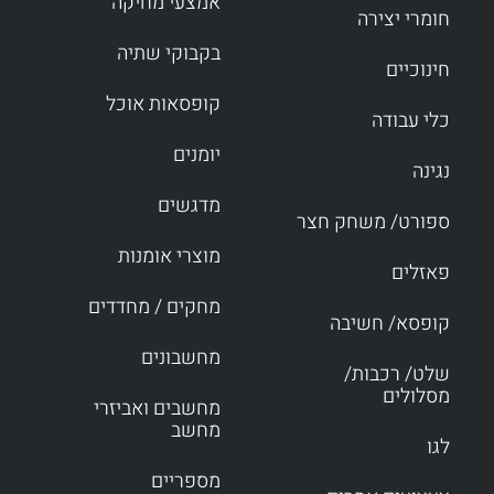
אמצעי מחיקה
חומרי יצירה
בקבוקי שתיה
חינוכיים
קופסאות אוכל
כלי עבודה
יומנים
נגינה
מדגשים
ספורט/ משחק חצר
מוצרי אומנות
פאזלים
מחקים / מחדדים
קופסא/ חשיבה
מחשבונים
שלט/ רכבות/
מסלולים
מחשבים ואביזרי
מחשב
לגו
מספריים