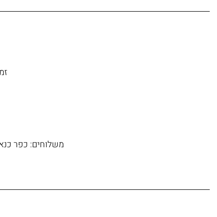
זמן משל
משלוחים: כפר כנא, 