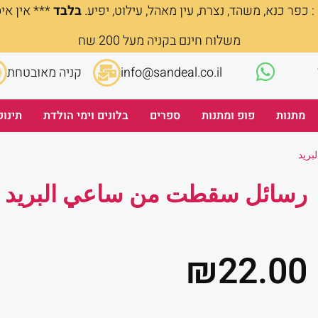
 כפר כנא, משהד, נצרת, עין מאהל, עילוט, יפיע.
בלבד
*** אין אי
משלוח חינם בקניה מעל 200 שח
info@sandeal.co.il
קניה מאובטחת
מתנות
פופ ומתנות
ספרים
בלונים וימי הולדת
תינוק
ريد
رسائل سقطت من ساعي البريد
₪
22.00