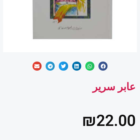
عابر سرير
₪
22.00