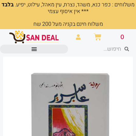
משלוחים : כפר כנא, משהד, נצרת, עין מאהל, עילוט, יפיע.
בלבד
ילוג
*** אין איסוף עצמי
תוכן
משלוח חינם בקניה מעל 200 שח
עגלת
0
קניות
חיפוש
חיפוש
מוצרים משרדיים וכלי כתיבה