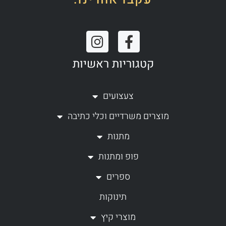
I
F
n
a
קטגוריות ראשיות
s
c
t
e
a
b
צעצועים
g
o
מוצרים משרדיים וכלי כתיבה
r
o
a
k
מתנות
m
-
פופ ומתנות
f
ספרים
תינוקות
מוצרי קיץ