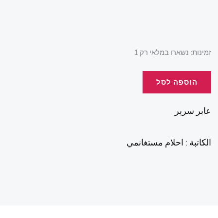
כמות
זמינות:
נשארו במלאי רק 1
של
عابر
הוספה לסל
سرير
عابر سرير
الكاتبة : احلام مستغانمي