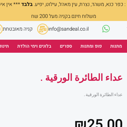
 כפר כנא, משהד, נצרת, עין מאהל, עילוט, יפיע.
בלבד
*** אין אי
משלוח חינם בקניה מעל 200 שח
info@sandeal.co.il
קניה מאובטחת
מתנות
פופ ומתנות
ספרים
בלונים וימי הולדת
תינוק
عداء الطائرة الورقية .
عداء الطائرة الورقية .
₪
25.00