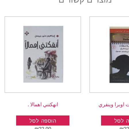
 اوبرا وينفري
انهكتني اهمالا .
 לסל
הוספה לסל