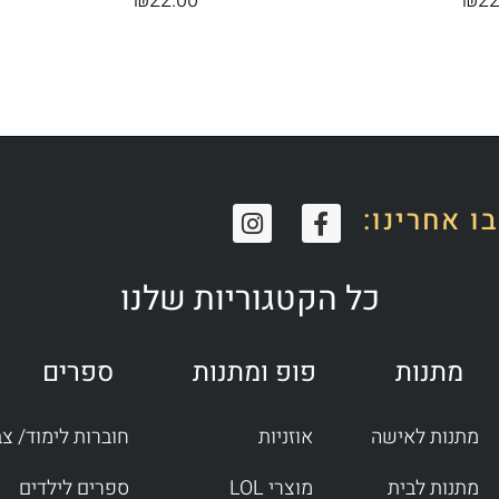
₪
22.00
₪
22
I
F
ו אחרינו:
n
a
s
c
t
e
כל הקטגוריות שלנו
a
b
g
o
r
o
מתנות
פופ ומתנות
ספרים
a
k
m
-
f
מתנות לאישה
אוזניות
חוברות לימוד/ צ
מתנות לבית
מוצרי LOL
ספרים לילדים