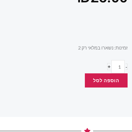
כמות
זמינות:
נשארו במלאי רק 2
של
عداء
+
-
الطائرة
הוספה לסל
الورقية
.