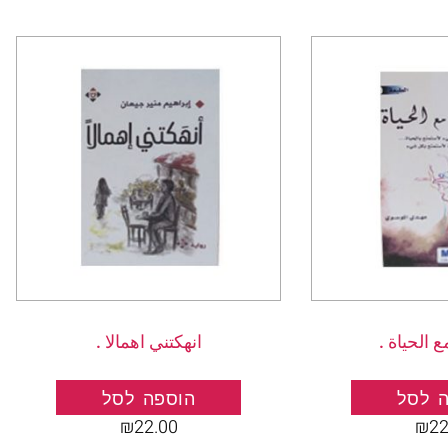
 الحياة .
انهكتني اهمالا .
 לסל
הוספה לסל
₪
22.00
₪
22