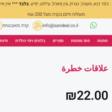
 כפר כנא, משהד, נצרת, עין מאהל, עילוט, יפיע.
בלבד
*** אין אי
משלוח חינם בקניה מעל 200 שח
info@sandeal.co.il
קניה מאובטחת
מתנות
פופ ומתנות
ספרים
בלונים וימי הולדת
תינוק
علاقات خطرة
₪
22.00