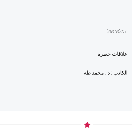
המלאי אזל
علاقات خطرة
الكاتب : د . محمد طه