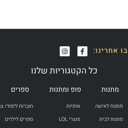
I
F
ו אחרינו:
n
a
s
c
t
e
כל הקטגוריות שלנו
a
b
g
o
r
o
מתנות
פופ ומתנות
ספרים
a
k
m
-
f
מתנות לאישה
אוזניות
חוברות לימוד/ צ
מתנות לבית
מוצרי LOL
ספרים לילדים