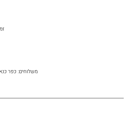
זמן משל
משלוחים: כפר כנא, 