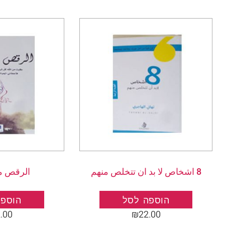
8 اشخاص لا بد ان تتخلص منهم
الرقص مع
.
הוספה לסל
הוספה
.00
₪
22.00