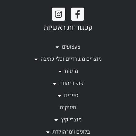
I
F
n
a
קטגוריות ראשיות
s
c
t
e
a
b
צעצועים
g
o
מוצרים משרדיים וכלי כתיבה
r
o
a
k
מתנות
m
-
פופ ומתנות
f
ספרים
תינוקות
מוצרי קיץ
בלונים וימי הולדת