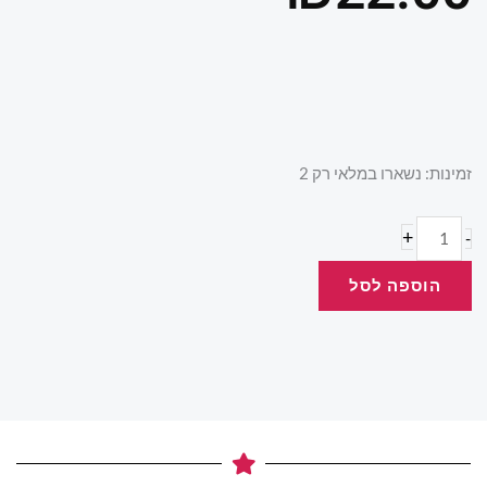
כמות
זמינות:
נשארו במלאי רק 2
של
فيزياء
+
-
السعادة
הוספה לסל
.