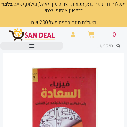
משלוחים : כפר כנא, משהד, נצרת, עין מאהל, עילוט, יפיע.
בלבד
ילוג
*** אין איסוף עצמי
תוכן
משלוח חינם בקניה מעל 200 שח
עגלת
0
קניות
חיפוש
חיפוש
מוצרים משרדיים וכלי כתיבה