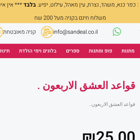
 כפר כנא, משהד, נצרת, עין מאהל, עילוט, יפיע.
בלבד
*** אין אי
משלוח חינם בקניה מעל 200 שח
info@sandeal.co.il
קניה מאובטחת
מתנות
פופ ומתנות
ספרים
בלונים וימי הולדת
תינוק
قواعد العشق الاربعون .
قواعد العشق الاربعون .
₪
25.00