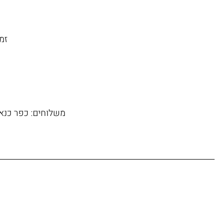
זמן משל
משלוחים: כפר כנא, 