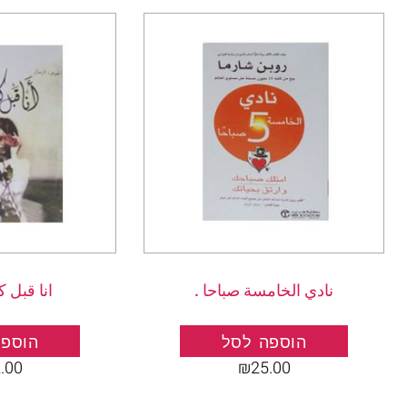
نادي الخامسة صباحا .
انا قبل 
הוספה לסל
הוספה
.00
₪
25.00