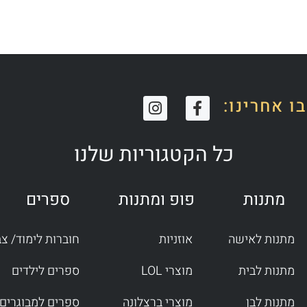
I
F
ו אחרינו:
n
a
s
c
t
e
כל הקטגוריות שלנו
a
b
g
o
r
o
מתנות
פופ ומתנות
ספרים
a
k
m
-
f
מתנות לאישה
אוזניות
חוברות לימוד/ צ
מתנות לבית
מוצרי LOL
ספרים לילדים
מתנות לבן
מוצרי ברצלונה
ספרים למבוגרים