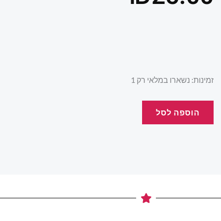
כמות
זמינות:
נשארו במלאי רק 1
של
قواعد
הוספה לסל
العشق
الاربعون
.