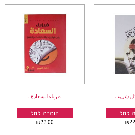
كل شيء .
فيزياء السعادة .
 לסל
הוספה לסל
₪
22.00
₪
22