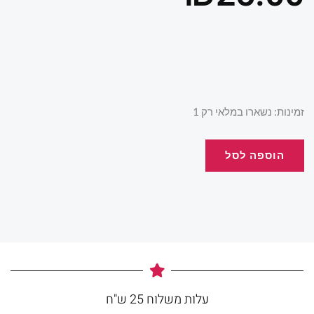
כמות
זמינות:
נשארו במלאי רק 1
של
لا
הוספה לסל
اعذار
עלות משלוח 25 ש"ח