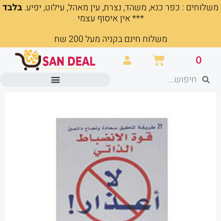
משלוחים : כפר כנא, משהד, נצרת, עין מאהל, עילוט, יפיע.
בלבד
ילוג
*** אין איסוף עצמי
תוכן
משלוח חינם בקניה מעל 200 שח
עגלת
0
קניות
חיפוש
חיפוש
מוצרים משרדיים וכלי כתיבה