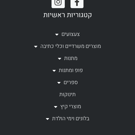
n
a
קטגוריות ראשיות
s
c
t
e
a
b
צעצועים
g
o
מוצרים משרדיים וכלי כתיבה
r
o
a
k
מתנות
m
-
פופ ומתנות
f
ספרים
תינוקות
מוצרי קיץ
בלונים וימי הולדת