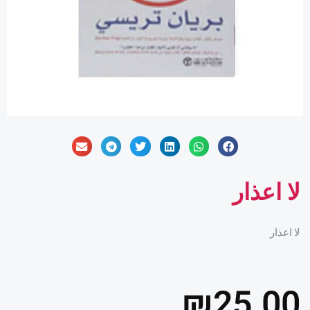
لا اعذار
لا اعذار
₪
25.00