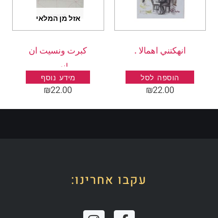
אזל מן המלאי
انهكتني اهمالا .
كبرت ونسيت ان
انسى
הוספה לסל
מידע נוסף
₪
22.00
₪
22.00
עקבו אחרינו:
I
F