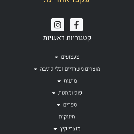
I
F
n
a
קטגוריות ראשיות
s
c
t
e
a
b
צעצועים
g
o
מוצרים משרדיים וכלי כתיבה
r
o
a
k
מתנות
m
-
פופ ומתנות
f
ספרים
תינוקות
מוצרי קיץ