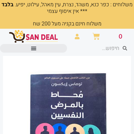
משלוחים : כפר כנא, משהד, נצרת, עין מאהל, עילוט, יפיע.
בלבד
ילוג
*** אין איסוף עצמי
תוכן
משלוח חינם בקניה מעל 200 שח
עגלת
0
קניות
חיפוש
חיפוש
מוצרים משרדיים וכלי כתיבה