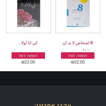
8 اشخاص لا بد ان
لي انا اولا .
تتخلص منهم .
הוספה לסל
הוספה לסל
₪
22.00
₪
22.00
עקבו אחרינו: