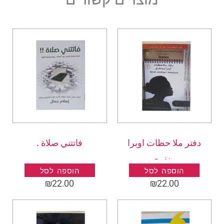
دفتر ملا حظات اوبرا
فاتتني صلاة .
وينفري
הוספה לסל
הוספה לסל
₪
22.00
₪
22.00