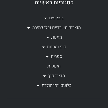
קטגוריות ראשיות
s
c
t
e
a
b
צעצועים
g
o
מוצרים משרדיים וכלי כתיבה
r
o
a
k
מתנות
m
-
פופ ומתנות
f
ספרים
תינוקות
מוצרי קיץ
בלונים וימי הולדת