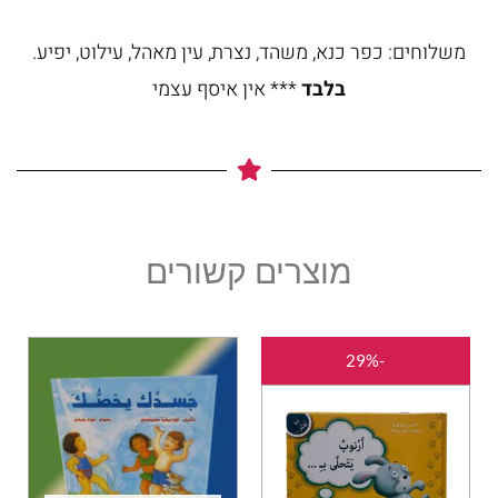
משלוחים: כפר כנא, משהד, נצרת, עין מאהל, עילוט, יפיע.
בלבד
*** אין איסף עצמי
מוצרים קשורים
המחיר
המחיר
-29%
המקורי
הנוכחי
היה:
הוא:
₪25.00.
₪35.00.