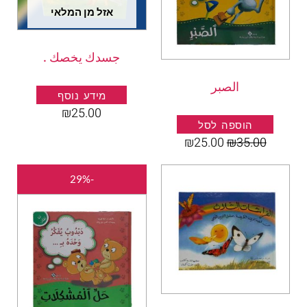
אזל מן המלאי
جسدك يخصك .
الصبر
מידע נוסף
₪
25.00
הוספה לסל
₪
25.00
₪
35.00
המחיר
המחיר
-29%
המקורי
הנוכחי
היה:
הוא:
₪25.00.
₪35.00.