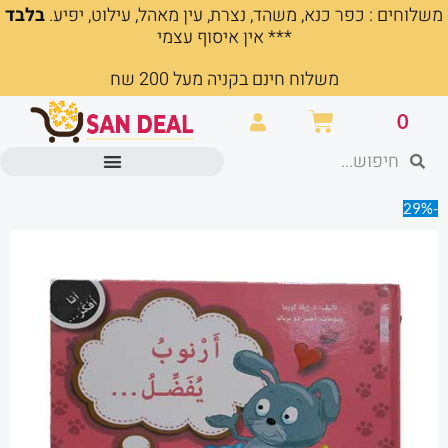
משלוחים : כפר כנא, משהד, נצרת, עין מאהל, עילוט, יפיע.
בלבד
ילוג
*** אין איסוף עצמי
תוכן
משלוח חינם בקניה מעל 200 שח
עגלת
0
קניות
חיפוש
חיפוש
מוצרים משרדיים וכלי כתיבה
-29%