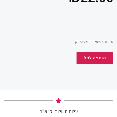
כמות
זמינות:
נשארו במלאי רק 1
של
نظرية
הוספה לסל
الفستق
עלות משלוח 25 ש"ח