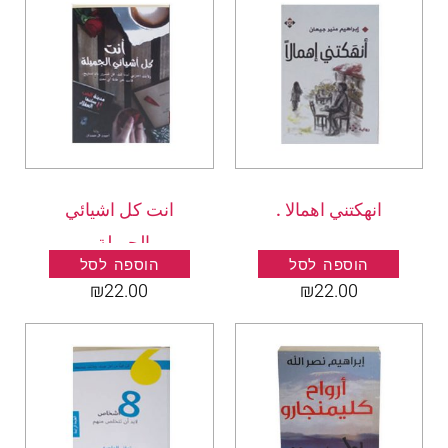
انهكتني اهمالا .
انت كل اشيائي
الجميلة .
הוספה לסל
הוספה לסל
₪
22.00
₪
22.00