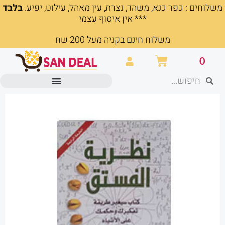
משלוחים : כפר כנא, משהד, נצרת, עין מאהל, עילוט, יפיע.
בלבד
ילוג
*** אין איסוף עצמי
תוכן
משלוח חינם בקניה מעל 200 שח
עגלת
0
קניות
חיפוש
חיפוש
מוצרים משרדיים וכלי כתיבה