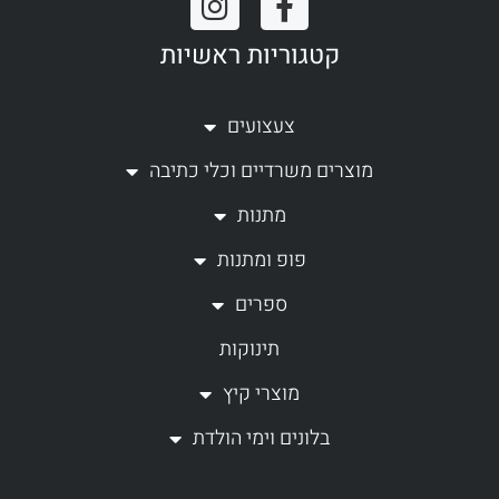
n
a
קטגוריות ראשיות
s
c
t
e
a
b
צעצועים
g
o
מוצרים משרדיים וכלי כתיבה
r
o
a
k
מתנות
m
-
פופ ומתנות
f
ספרים
תינוקות
מוצרי קיץ
בלונים וימי הולדת