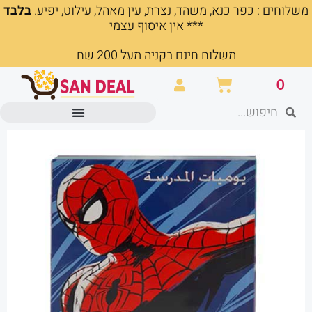
משלוחים : כפר כנא, משהד, נצרת, עין מאהל, עילוט, יפיע.
בלבד
ילוג
*** אין איסוף עצמי
תוכן
משלוח חינם בקניה מעל 200 שח
עגלת
0
קניות
חיפוש
חיפוש
מוצרים משרדיים וכלי כתיבה