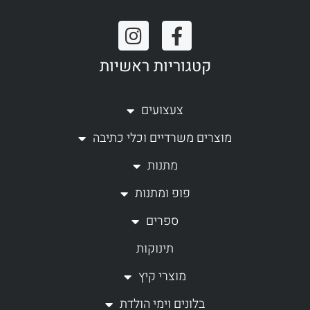
I
F
n
a
קטגוריות ראשיות
s
c
t
e
a
b
צעצועים
g
o
מוצרים משרדיים וכלי כתיבה
r
o
a
k
מתנות
m
-
פופ ומתנות
f
ספרים
תינוקות
מוצרי קיץ
בלונים וימי הולדת