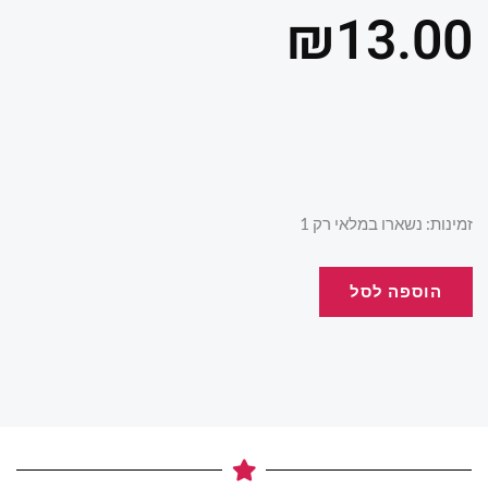
₪
13.00
כמות
זמינות:
נשארו במלאי רק 1
של
يوميات
הוספה לסל
المدرسة
سبايدرمان
بالعربي