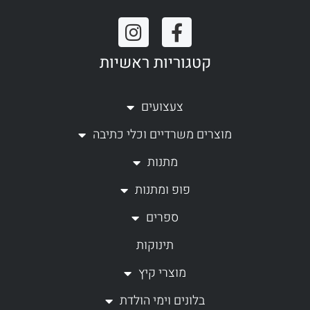
I
F
n
a
קטגוריות ראשיות
s
c
t
e
a
b
צעצועים
g
o
מוצרים משרדיים וכלי כתיבה
r
o
a
k
מתנות
m
-
פופ ומתנות
f
ספרים
תינוקות
מוצרי קיץ
בלונים וימי הולדת