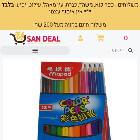
משלוחים : כפר כנא, משהד, נצרת, עין מאהל, עילוט, יפיע.
בלבד
ילוג
*** אין איסוף עצמי
תוכן
משלוח חינם בקניה מעל 200 שח
עגלת
0
קניות
חיפוש
חיפוש
מוצרים משרדיים וכלי כתיבה