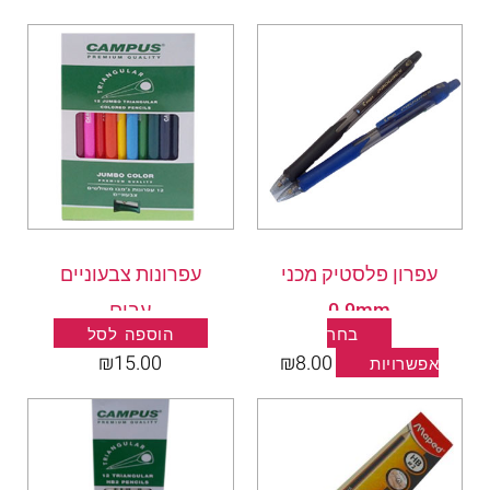
למוצר
זה
יש
מספר
סוגים.
ניתן
לבחור
את
עפרון פלסטיק מכני
עפרונות צבעוניים
האפשרויות
בעמוד
0.9mm
עבים
המוצר
בחר
הוספה לסל
₪
15.00
₪
8.00
אפשרויות