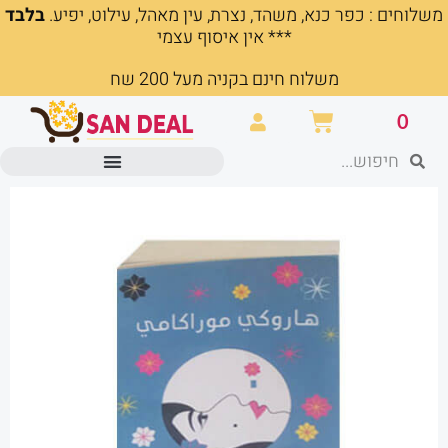
משלוחים : כפר כנא, משהד, נצרת, עין מאהל, עילוט, יפיע.
בלבד
ילוג
*** אין איסוף עצמי
תוכן
משלוח חינם בקניה מעל 200 שח
עגלת
0
קניות
חיפוש
חיפוש
מוצרים משרדיים וכלי כתיבה