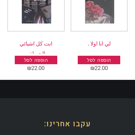
لي انا اولا .
انت كل اشيائي
الجميلة .
הוספה לסל
הוספה לסל
₪
22.00
₪
22.00
עקבו אחרינו: