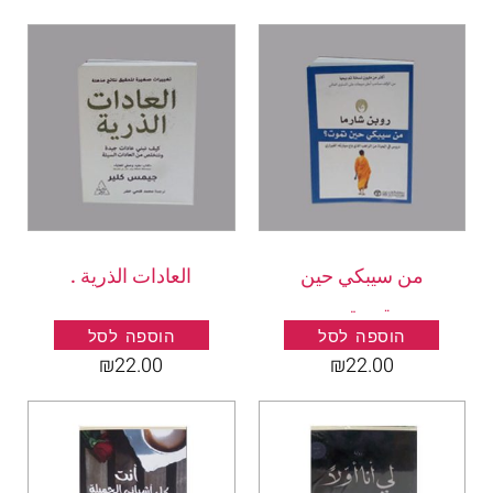
من سيبكي حين
العادات الذرية .
تموت .
הוספה לסל
הוספה לסל
₪
22.00
₪
22.00