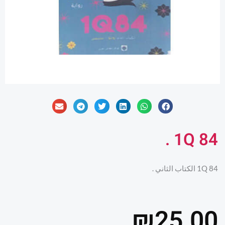
1Q 84 .
1Q 84 الكتاب الثاني .
₪
25.00