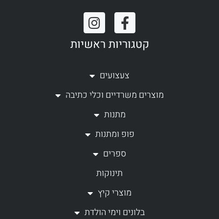
I
F
n
a
קטגוריות ראשיות
s
c
t
e
a
b
צעצועים
g
o
מוצרים משרדיים וכלי כתיבה
r
o
a
k
מתנות
m
-
פופ ומתנות
f
ספרים
תינוקות
מוצרי קיץ
בלונים וימי הולדת