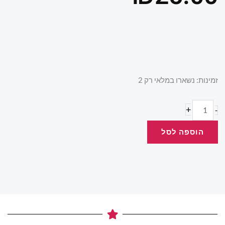
כמות
זמינות:
נשארו במלאי רק 2
של
1Q
+
-
84
הוספה לסל
.